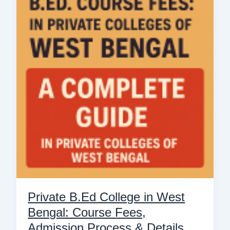
College
in
West
Bengal:
Course
Fees,
Admission
Process
&
Details
Private B.Ed College in West
Bengal: Course Fees,
Admission Process & Details