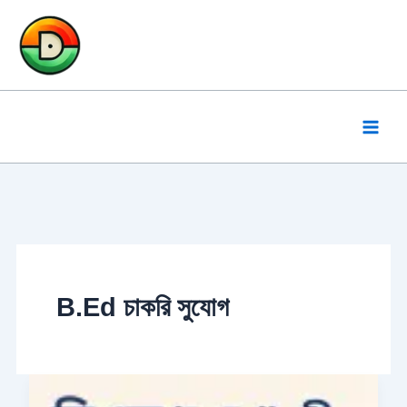
Skip
to
content
B.Ed চাকরি সুযোগ
B.Ed
কী?