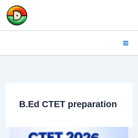
Skip
to
content
B.Ed CTET preparation
CTET
Notification