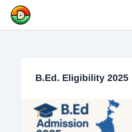
Skip
to
content
B.Ed. Eligibility 2025
পশ্চিমবঙ্গ
B.Ed.
ভর্তি
২০২৫: