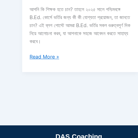
আপনি কি শিক্ষক হতে চান? তাহলে ২০২৫ সালে পশ্চিমবঙ্গে
B.Ed. কোর্সে ভর্তির জন্য কী কী যোগ্যতা প্রয়োজন, তা জানতে
চান? এই ব্লগ পোস্টে আমরা B.Ed. ভর্তির সকল গুরুত্বপূর্ণ দিক
নিয়ে আলোচনা করব, যা আপনাকে সহজে আবেদন করতে সাহায্য
করবে।
Read More »
DAS Coaching