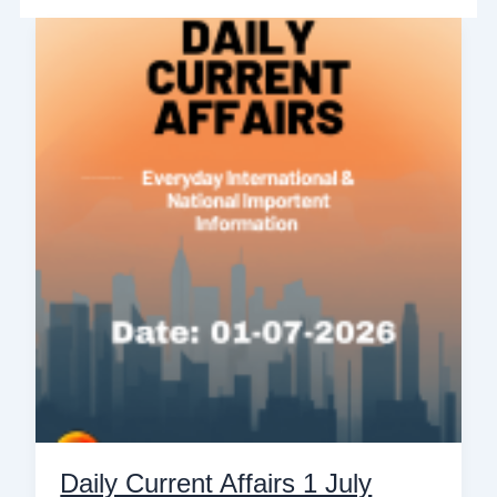
Daily
Current
Affairs
1
July
2026:
আজ
১
জুলাই
২০২৬-
এর
গুরুত্বপূর্ণ
কারেন্ট
অ্যাফেয়ার্স
Daily Current Affairs 1 July