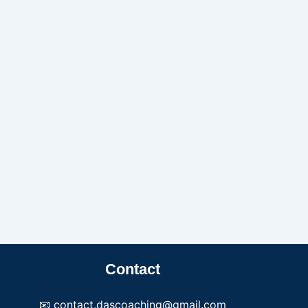
Contact
📧 contact.dascoaching@gmail.com