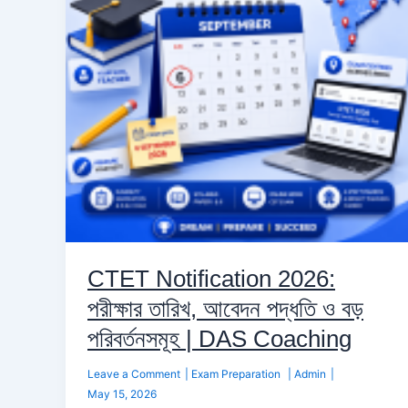
তারিখ,
আবেদন
পদ্ধতি
ও
বড়
পরিবর্তনসমূহ
|
DAS
Coaching
CTET Notification 2026:
পরীক্ষার তারিখ, আবেদন পদ্ধতি ও বড়
পরিবর্তনসমূহ | DAS Coaching
Leave a Comment
|
Exam Preparation
|
Admin
|
May 15, 2026