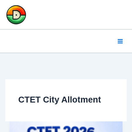
Skip
to
content
CTET City Allotment
CTET
Notification