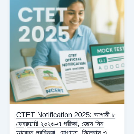
2025:
আগামী
৮
ফেব্রুয়ারি
২০২৬-
এ
পরীক্ষা,
জেনে
নিন
আবেদন
প্রক্রিয়া,
যোগ্যতা,
সিলেবাস
ও
প্রস্তুতির
CTET Notification 2025: আগামী ৮
কৌশল
ফেব্রুয়ারি ২০২৬-এ পরীক্ষা, জেনে নিন
আবেদন প্রক্রিয়া, যোগ্যতা, সিলেবাস ও