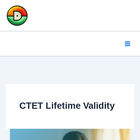
Skip
to
content
CTET Lifetime Validity
CTET
Notification