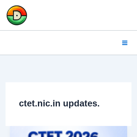
Skip
to
content
ctet.nic.in updates.
CTET
Notification