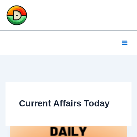
Skip
to
content
Current Affairs Today
Daily
Current