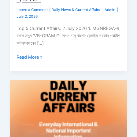
Leave a Comment
|
Daily News & Current Affairs
|
Admin
|
July 2, 2026
Top 5 Current Affairs: 2 July 2026 1. MGNREGA-র
বদলে নতুন ‘VB-GRAM G’ মিশন চালু বাংলা: কেন্দ্রীয় সরকার গ্রামীণ
কর্মসংস্থানের […]
Read More »
Daily
Current
Affairs
1
July
2026:
আজ
১