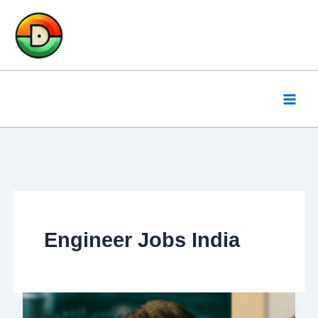
Skip
to
content
Engineer Jobs India
WBPDCL
Recruitment