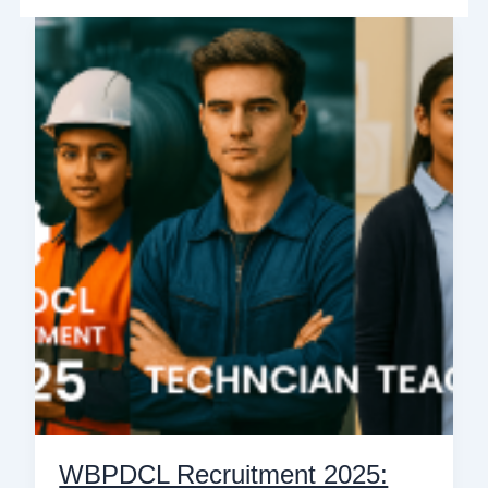
WBPDCL
Recruitment
2025:
অফিসার,
টেকনিশিয়ান
ও
শিক্ষকের
সম্পূর্ণ
গাইড
WBPDCL Recruitment 2025: