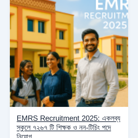
2025:
একলব্য
স্কুলে
৭২৬৭
টি
শিক্ষক
ও
নন-
টিচিং
পদে
নিয়োগ
EMRS Recruitment 2025: একলব্য
স্কুলে ৭২৬৭ টি শিক্ষক ও নন-টিচিং পদে
নিয়োগ