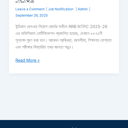
Leave a Comment
|
Job Notification
|
Admin
|
September 26, 2025
ইন্ডিয়ান রেলওয়ে নিয়োগ বোর্ডের অধীনে RRB NTPC 2025-26
এর অফিসিয়াল নোটিফিকেশন প্রকাশিত হয়েছে, যেখানে ৮৮৭৫টি
শূন্যপদ পূরণ করা হবে। আবেদন প্রক্রিয়া, বয়সসীমা, শিক্ষাগত যোগ্যতা
এবং পরীক্ষার বিস্তারিত তথ্য জানতে পড়ুন।
Read More »