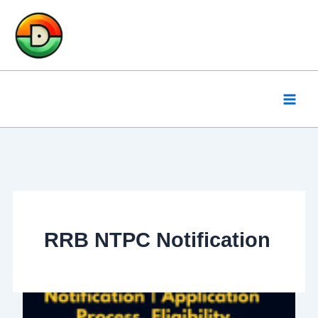
Skip
to
content
RRB NTPC Notification
RRB
NTPC