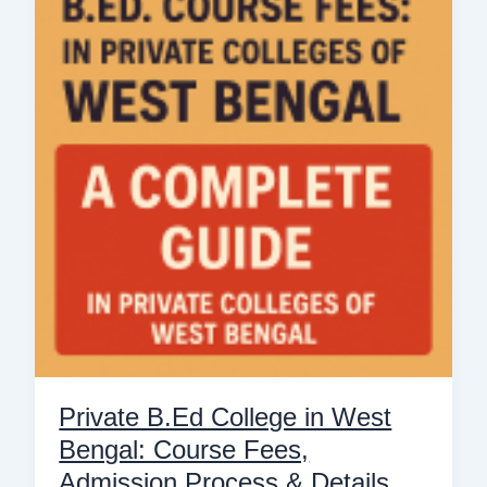
College
in
West
Bengal:
Course
Fees,
Admission
Process
&
Details
Private B.Ed College in West
Bengal: Course Fees,
Admission Process & Details