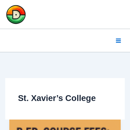
Skip
to
content
St. Xavier’s College
Private
B.Ed