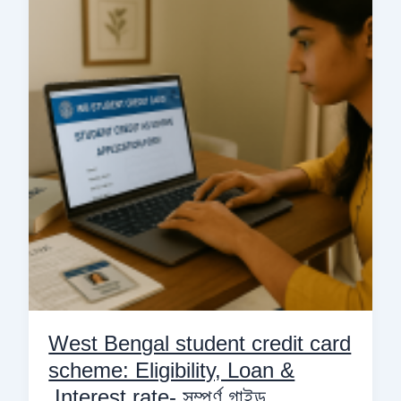
student
credit
card
scheme:
Eligibility,
Loan
&
Interest
rate-
সম্পূর্ণ
গাইড
West Bengal student credit card
scheme: Eligibility, Loan &
Interest rate- সম্পূর্ণ গাইড