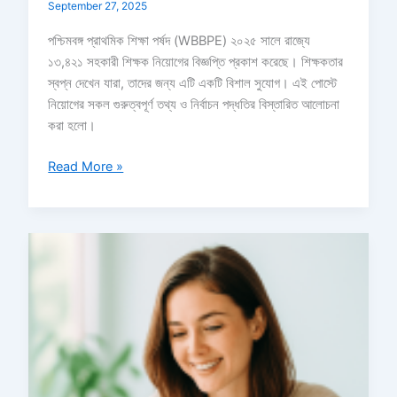
September 27, 2025
পশ্চিমবঙ্গ প্রাথমিক শিক্ষা পর্ষদ (WBBPE) ২০২৫ সালে রাজ্যে
১৩,৪২১ সহকারী শিক্ষক নিয়োগের বিজ্ঞপ্তি প্রকাশ করেছে। শিক্ষকতার
স্বপ্ন দেখেন যারা, তাদের জন্য এটি একটি বিশাল সুযোগ। এই পোস্টে
নিয়োগের সকল গুরুত্বপূর্ণ তথ্য ও নির্বাচন পদ্ধতির বিস্তারিত আলোচনা
করা হলো।
Read More »
WB
প্রাইমারি
TET
2025:
সম্পূর্ণ
সিলেবাস
ও
পরীক্ষার