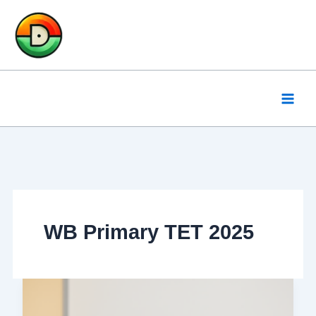
Skip
to
content
WB Primary TET 2025
WB
Primary