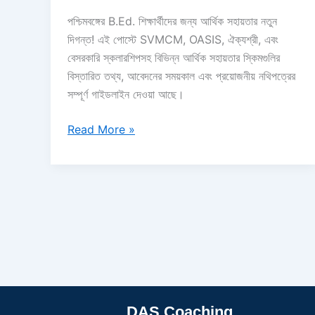
পশ্চিমবঙ্গের B.Ed. শিক্ষার্থীদের জন্য আর্থিক সহায়তার নতুন
দিগন্ত! এই পোস্টে SVMCM, OASIS, ঐক্যশ্রী, এবং
বেসরকারি স্কলারশিপসহ বিভিন্ন আর্থিক সহায়তার স্কিমগুলির
বিস্তারিত তথ্য, আবেদনের সময়কাল এবং প্রয়োজনীয় নথিপত্রের
সম্পূর্ণ গাইডলাইন দেওয়া আছে।
Read More »
DAS Coaching