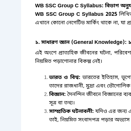
WB SSC Group C Syllabus:
বিভাগ অনুযা
WB SSC Group C Syllabus 2025
লিখিত
এখানে কোনো নেগেটিভ মার্কিং থাকে না
,
যা প
১
.
সাধারণ জ্ঞান
(General Knowledge):
১
এই অংশে প্রাত্যহিক জীবনের ঘটনা
,
পরিবেশ 
নিয়মিত পড়াশোনার বিকল্প নেই।
ভারত ও বিশ্ব
:
ভারতের ইতিহাস
,
ভূগ
তাদের রাজধানী
,
মুদ্রা এবং ভৌগোলিক 
বিজ্ঞান
:
দৈনন্দিন জীবনে বিজ্ঞানের ব্
সূত্র বা তথ্য।
সাম্প্রতিক ঘটনাবলী
:
যদিও এর জন্য
তাই
,
নিয়মিত সংবাদপত্র পড়ার অভ্যাস