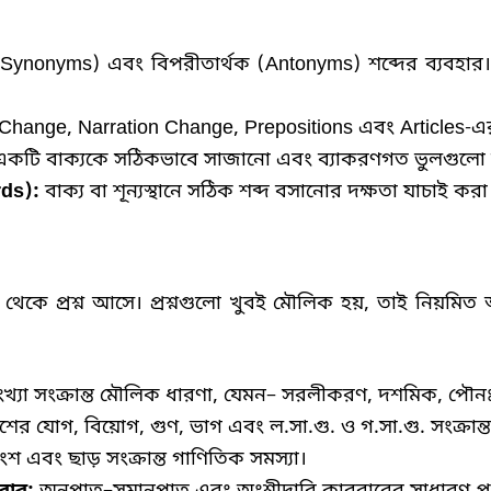
(Synonyms)
এবং বিপরীতার্থক
(Antonyms)
শব্দের ব্যবহা
Change, Narration Change, Prepositions
এবং
Articles-
এর
একটি বাক্যকে সঠিকভাবে সাজানো এবং ব্যাকরণগত ভুলগুলো চিহ
ds):
বাক্য বা শূন্যস্থানে সঠিক শব্দ বসানোর দক্ষতা যাচাই করা
থেকে প্রশ্ন আসে। প্রশ্নগুলো খুবই মৌলিক হয়
,
তাই নিয়মিত 
খ্যা সংক্রান্ত মৌলিক ধারণা
,
যেমন
–
সরলীকরণ
,
দশমিক
,
পৌনঃ
াংশের যোগ
,
বিয়োগ
,
গুণ
,
ভাগ এবং ল
.
সা
.
গু
.
ও গ
.
সা
.
গু
.
সংক্রান
ংশ এবং ছাড় সংক্রান্ত গাণিতিক সমস্যা।
বার
:
অনুপাত
–
সমানুপাত এবং অংশীদারি কারবারের সাধারণ প্রশ