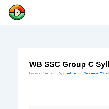
Skip
to
content
WB SSC Group C Syllabus 2
Leave a Comment
Admin
September 23, 2
/ By
/