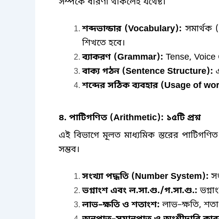
সম্পর্কে ধারণা থাকলেই যথেষ্ট।
শব্দভান্ডার
(Vocabulary):
সমার্থক
শিখতে হবে।
ব্যাকরণ
(Grammar):
Tense, Voice 
বাক্য গঠন
(Sentence Structure):
শব্দের সঠিক ব্যবহার
(Usage of wor
৪
.
পাটিগণিত
(Arithmetic):
১৫টি প্রশ্ন
এই বিভাগে মূলত মাধ্যমিক স্তরের পাটিগণিত 
সম্ভব।
সংখ্যা পদ্ধতি
(Number System):
সং
ভগ্নাংশ এবং ল
.
সা
.
গু
./
গ
.
সা
.
গু
.:
ভগ্ন
লাভ
–
ক্ষতি ও শতাংশ
:
লাভ
–
ক্ষতি
,
শতা
অনুপাত
–
সমানুপাত ও অংশীদারি কার