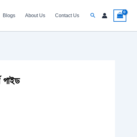
Search
Blogs
About Us
Contact Us
 গাইড