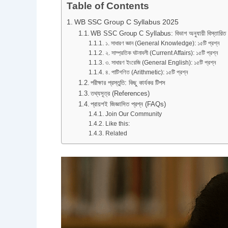
Table of Contents
WB SSC Group C Syllabus 2025
WB SSC Group C Syllabus: বিভাগ অনুযায়ী বিস্তারিত ব
১. সাধারণ জ্ঞান (General Knowledge): ১৫টি প্রশ্ন
২. সাম্প্রতিক ঘটনাবলী (Current Affairs): ১৫টি প্রশ্ন
৩. সাধারণ ইংরেজি (General English): ১৫টি প্রশ্ন
৪. পাটিগণিত (Arithmetic): ১৫টি প্রশ্ন
পরীক্ষার প্রস্তুতি: কিছু কার্যকর টিপস
তথ্যসূত্র (References)
প্রায়শই জিজ্ঞাসিত প্রশ্ন (FAQs)
Join Our Community
Like this:
Related