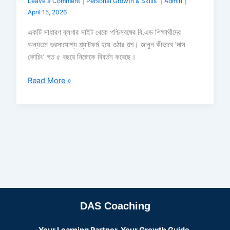
Leave a Comment
|
Personal Growth & Skills
|
Admin
|
April 15, 2026
একটি সাধারণ ব্লগার সাইট থেকে পশ্চিমবঙ্গের বি.এড শিক্ষার্থীদের
অন্যতম ভরসাযোগ্য প্ল্যাটফর্ম হয়ে ওঠার গল্প। জানুন কীভাবে ‘দাস
কোচিং’ গত ৫ বছরে নিজেকে বিবর্তন করেছে।
Read More »
DAS Coaching
Your Learning Partner, Your Growth Guide.