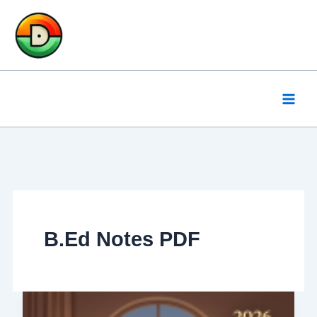
Skip
to
content
B.Ed Notes PDF
অদম্য
স্বপ্নের