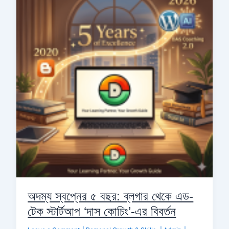
৫
বছর:
ব্লগার
থেকে
এড-
টেক
স্টার্টআপ
‘দাস
কোচিং’-
এর
বিবর্তন
অদম্য স্বপ্নের ৫ বছর: ব্লগার থেকে এড-
টেক স্টার্টআপ ‘দাস কোচিং’-এর বিবর্তন