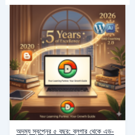
অদম্য
স্বপ্নের
৫
বছর:
ব্লগার
থেকে
এড-
টেক
স্টার্টআপ
‘দাস
কোচিং’-
এর
বিবর্তন
অদম্য স্বপ্নের ৫ বছর: ব্লগার থেকে এড-