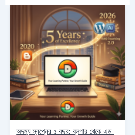
অদম্য
স্বপ্নের
৫
বছর:
ব্লগার
থেকে
এড-
টেক
স্টার্টআপ
‘দাস
কোচিং’-
এর
বিবর্তন
অদম্য স্বপ্নের ৫ বছর: ব্লগার থেকে এড-