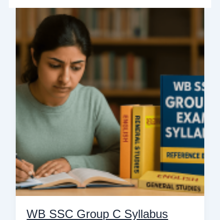
WB
SSC
Group
C
Syllabus
2025:
ক্লার্ক
পদের
পরীক্ষার
সম্পূর্ণ
গাইড
WB SSC Group C Syllabus